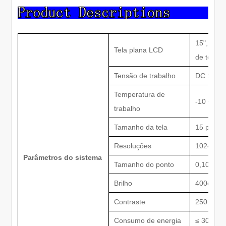
15", 17 p
Tela plana LCD
de toque
Tensão de trabalho
DC 11V-1
Temperatura de
-10 ~ 60
trabalho
Tamanho da tela
15 polega
Resoluções
1024 (H) 
Parâmetros do sistema
Tamanho do ponto
0,107 (H
Brilho
400cd / 
Contraste
250: 1
Consumo de energia
≤ 30W