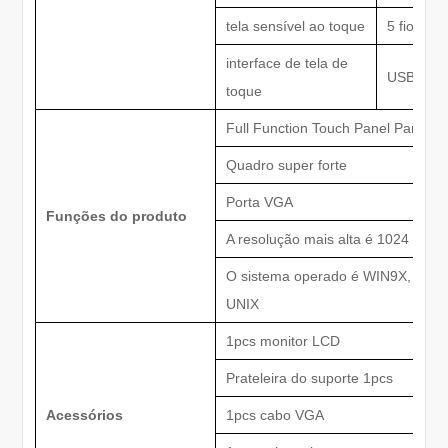
tela sensível ao toque
5 fios res
interface de tela de
USB
toque
Full Function Touch Panel Para PC
Quadro super forte
Porta VGA
Funções do produto
A resolução mais alta é 1024 × 76
O sistema operado é WIN9X, 2000,
UNIX
1pcs monitor LCD
Prateleira do suporte 1pcs
Acessórios
1pcs cabo VGA