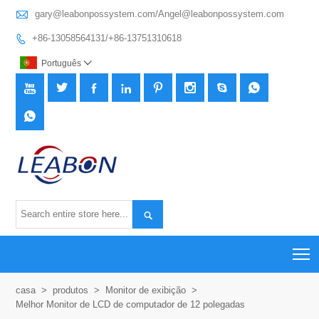

gary@leabonpossystem.com/Angel@leabonpossystem.com
+86-13058564131/+86-13751310618

Português











T
casa
>
produtos
>
Monitor de exibição
>
Melhor Monitor de LCD de computador de 12 polegadas