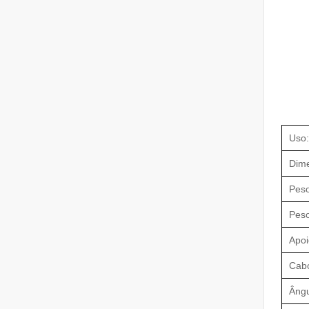
Uso:
Dime
Peso
Peso
Apoi
Cab
Ângu