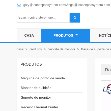

gary@leabonpossystem.com/Angel@leabonpossystem.com

CASA
PRODUTOS
NOTÍC
casa
>
produtos
>
Suporte de monitor
>
Base de suporte de 
PRODUTOS
Ba
Máquina de ponto de venda
Monitor de exibição
Suporte de monitor
Receipt Thermal Printer