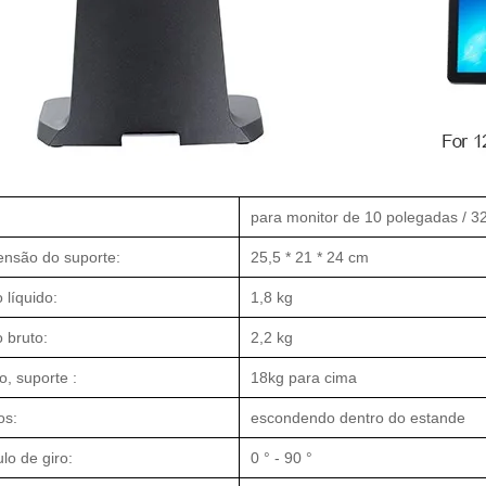
para monitor de 10 polegadas / 3
nsão do suporte:
25,5 * 21 * 24 cm
 líquido:
1,8 kg
 bruto:
2,2 kg
o, suporte :
18kg para cima
os:
escondendo dentro do estande
lo de giro:
0 ° - 90 °