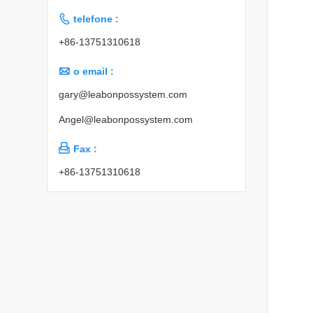

telefone :
+86-13751310618

o email :
gary@leabonpossystem.com
Angel@leabonpossystem.com

Fax :
+86-13751310618