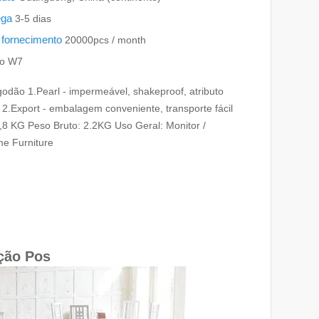
ega
3-5 dias
 fornecimento
20000pcs / month
ho W7
dão 1.Pearl - impermeável, shakeproof, atributo
 2.Export - embalagem conveniente, transporte fácil
,8 KG Peso Bruto: 2.2KG Uso Geral: Monitor /
e Furniture
ição Pos