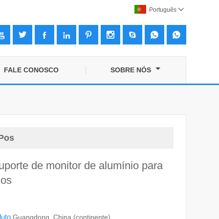
Português










FALE CONOSCO
SOBRE NÓS
 Pos
uporte de monitor de alumínio para
Pos
duto
Guangdong, China (continente)